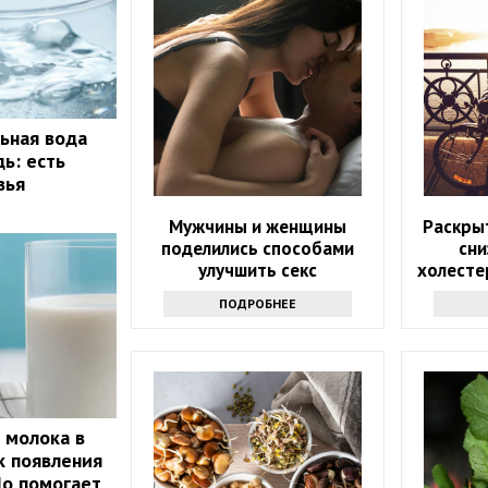
ьная вода
ь: есть
вья
Мужчины и женщины
Раскры
поделились способами
сни
улучшить секс
холесте
ПОДРОБНЕЕ
 молока в
к появления
Но помогает