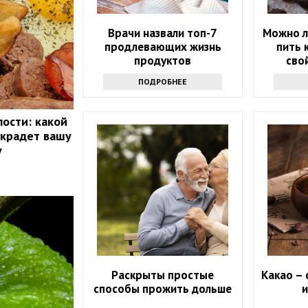
Врачи назвали топ-7
Можно л
продлевающих жизнь
пить 
продуктов
сво
ПОДРОБНЕЕ
лости: какой
 крадет вашу
у
Раскрыты простые
Какао – 
способы прожить дольше
и