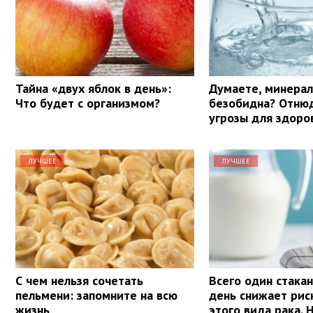
Тайна «двух яблок в день»:
Думаете, минерал
Что будет с организмом?
безобидна? Отнюд
угрозы для здоро
ЛУЧШЕЕ
ЛУЧШЕЕ
С чем нельзя сочетать
Всего один стакан
пельмени: запомните на всю
день снижает рис
жизнь
этого вида рака. 