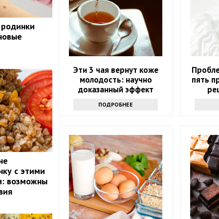
 родинки
 новые
Эти 3 чая вернут коже
Пробле
молодость: научно
пять п
доказанный эффект
ре
ПОДРОБНЕЕ
не
чку с этими
и: возможны
вия