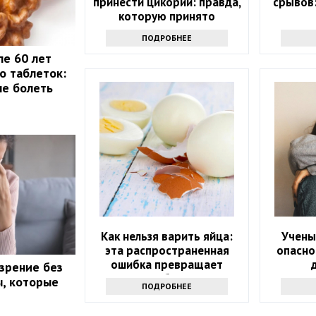
принести цикорий: правда,
срывов
которую принято
утаивать
ПОДРОБНЕЕ
ле 60 лет
о таблеток:
не болеть
Как нельзя варить яйца:
Учены
эта распространенная
опасно
ошибка превращает
 зрение без
полезное блюдо в яд
, которые
ПОДРОБНЕЕ