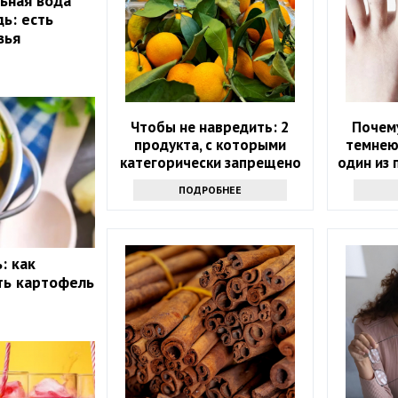
ьная вода
ь: есть
вья
Чтобы не навредить: 2
Почему
продукта, с которыми
темнею
категорически запрещено
один из 
сочетать мандарины
ПОДРОБНЕЕ
: как
ть картофель