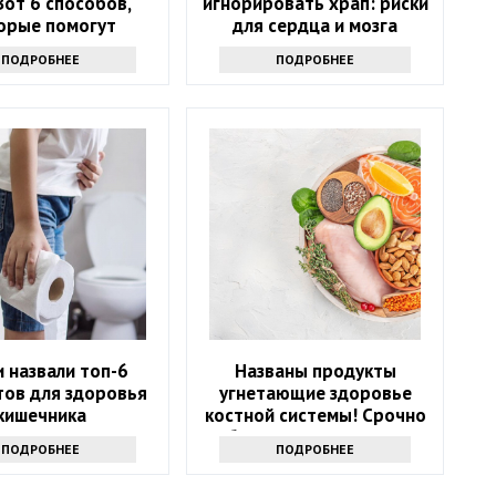
Вот 6 способов,
игнорировать храп: риски
орые помогут
для сердца и мозга
ться от напасти
ПОДРОБНЕЕ
ПОДРОБНЕЕ
 назвали топ-6
Названы продукты
тов для здоровья
угнетающие здоровье
кишечника
костной системы! Срочно
уберите их из рациона
ПОДРОБНЕЕ
ПОДРОБНЕЕ