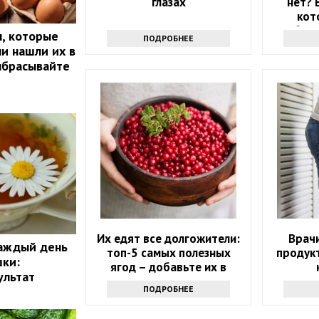
глазах
нет? 
кот
избави
, которые
ПОДРОБНЕЕ
ли нашли их в
ыбрасывайте
Их едят все долгожители:
Врачи
каждый день
топ-5 самых полезных
продук
шки:
ягод – добавьте их в
ультат
рацион в июне
ПОДРОБНЕЕ