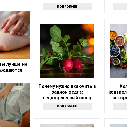
долгожителей
ПОДРОБНЕЕ
цы лучше не
луждаются
Почему нужно включить в
Хо
рацион редис:
контрол
недооцененный овощ
котор
которы
ПОДРОБНЕЕ