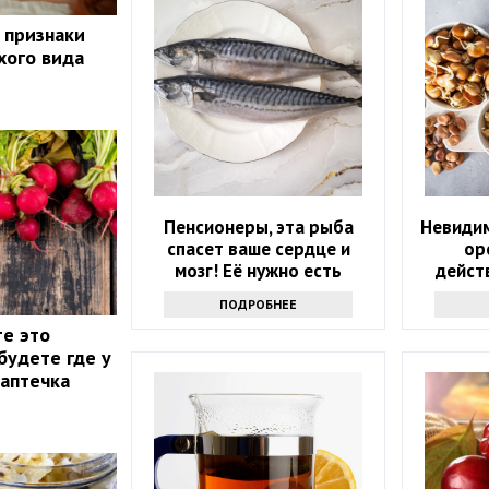
 признаки
хого вида
Пенсионеры, эта рыба
Невидим
спасет ваше сердце и
ор
мозг! Её нужно есть
дейст
каждую неделю
ПОДРОБНЕЕ
те это
будете где у
 аптечка