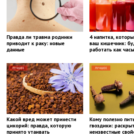
Правда ли травма родинки
4 напитка, котор
приводит к раку: новые
ваш кишечник: бу
данные
работать как час
ЛУЧШЕЕ
ЛУЧШЕЕ
Какой вред может принести
Кому полезно пит
цикорий: правда, которую
гвоздики: раскры
принято утаивать
неизвестные свой