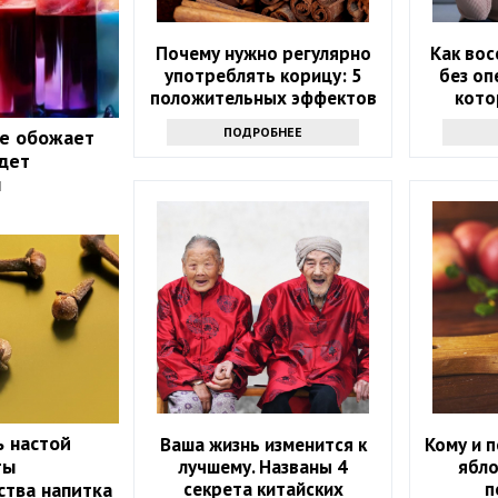
Почему нужно регулярно
Как вос
употреблять корицу: 5
без оп
положительных эффектов
кото
ПОДРОБНЕЕ
ые обожает
дет
ы
ь настой
Ваша жизнь изменится к
Кому и п
ты
лучшему. Названы 4
ябло
секрета китайских
п
ства напитка