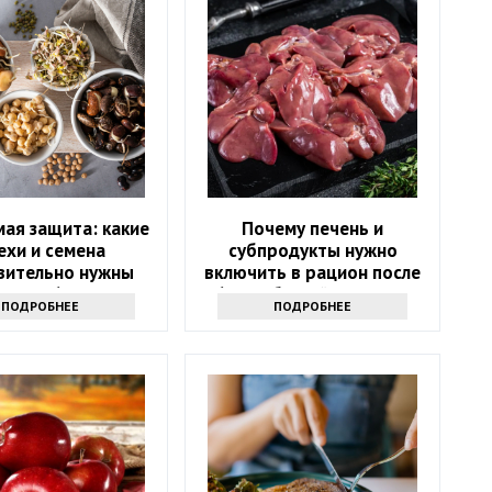
ая защита: какие
Почему печень и
ехи и семена
субпродукты нужно
вительно нужны
включить в рацион после
после 60?
60? Забытый источник
ПОДРОБНЕЕ
ПОДРОБНЕЕ
силы