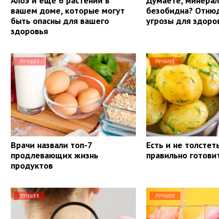
Алоэ и еще 6 растений в
Думаете, минерал
вашем доме, которые могут
безобидна? Отнюд
быть опасны для вашего
угрозы для здоро
здоровья
ЛУЧШЕЕ
ЛУЧШЕЕ
Врачи назвали топ-7
Есть и не толстеть
продлевающих жизнь
правильно готови
продуктов
ЛУЧШЕЕ
ЛУЧШЕЕ