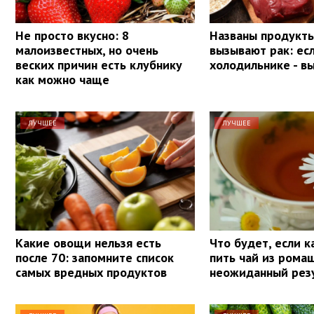
Не просто вкусно: 8
Названы продукты
малоизвестных, но очень
вызывают рак: ес
веских причин есть клубнику
холодильнике - в
как можно чаще
ЛУЧШЕЕ
ЛУЧШЕЕ
Какие овощи нельзя есть
Что будет, если 
после 70: запомните список
пить чай из рома
самых вредных продуктов
неожиданный рез